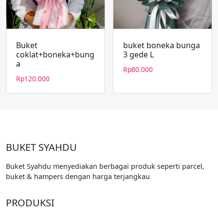
Buket
buket boneka bunga
coklat+boneka+bung
3 gede L
a
Rp
80.000
Rp
120.000
BUKET SYAHDU
Buket Syahdu menyediakan berbagai produk seperti parcel,
buket & hampers dengan harga terjangkau
PRODUKSI