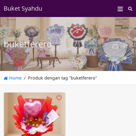
Buket Syahdu
S
buketferero
Home
Produk dengan tag “buketferero”