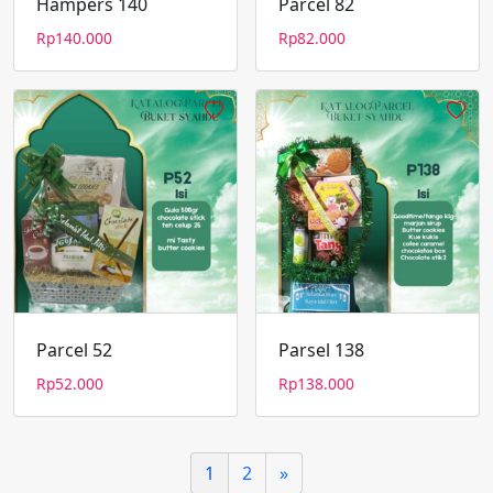
Hampers 140
Parcel 82
Rp
140.000
Rp
82.000
Parcel 52
Parsel 138
Rp
52.000
Rp
138.000
1
2
»