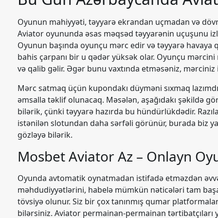
Oyunun mahiyyəti, təyyarə ekrandan uçmadan və dövr
Aviator oyununda əsas məqsəd təyyarənin uçuşunu iz
Oyunun başında oyunçu mərc edir və təyyarə havaya q
bahis çarpanı bir u qədər yüksək olar. Oyunçu mərcini
və qalib gəlir. Əgər bunu vaxtında etməsəniz, mərciniz iti
Mərc satmaq üçün kupondakı düyməni sıxmaq lazımdır.
əmsalla təklif olunacaq. Məsələn, aşağıdakı şəkildə gö
bilərik, çünki təyyarə hazırda bu hündürlükdədir. Razıl
istənilən slotundan daha sərfəli görünür, burada biz ya
gözləyə bilərik.
Mosbet Aviator Az – Onlayn Oyu
Oyunda avtomatik oynatmadan istifadə etməzdən əvvəl
məhdudiyyətlərini, habelə mümkün nəticələri tam baş
tövsiyə olunur. Siz bir çox tanınmış qumar platformalar
bilərsiniz. Aviator permainan-permainan tərtibatçıları y