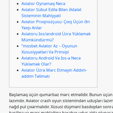
Aviator Oynamaq Necə
Aviator Sübut Edilə Bilən Ədalət
Sisteminin Mahiyyəti
Aviator Proqnozçusu: Çıxış Üçün Ən
Yaxşı Anlar
Aviatoru Ios/android Üzrə Yükləmək
Mümkündürmü?
“mosbet Aviator Az – Oyunun
Xüsusiyyətləri Və Prinsipi
Aviatoru Android Və Ios-a Necə
Yükləmək Olar?
Aviator Üzrə Mərc Etməyin Addım-
addım Təlimatı
Başlamaq üçün qumarbaz mərc etməlidir. Bunun üçün
lazımdır. Aviator crash oyun sistemindən uduşları la
nağd pul çıxarmalıdır. Xüsusi düyməni basdıqdan sonr
hasilinə və mərc məbləğinə bərabər uduş əldə olunaca