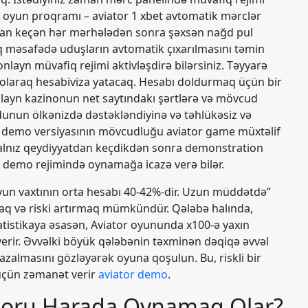
tor oyun proqramı – aviator 1 xbet avtomatik mərclər
ndan keçən hər mərhələdən sonra şəxsən nağd pul
zaq məsafədə uduşların avtomatik çıxarılmasını təmin
layn müvafiq rejimi aktivləşdirə bilərsiniz. Təyyarə
k olaraq hesabiviza yatacaq. Hesabı doldurmaq üçün bir
layn kazinonun net saytındakı şərtlərə və mövcud
dunun ölkənizdə dəstəkləndiyinə və təhlükəsiz və
n demo versiyasının mövcudluğu aviator game müxtəlif
r yalnız qeydiyyatdan keçdikdən sonra demonstration
an demo rejimində oynamağa icazə verə bilər.
oyun vaxtının orta hesabı 40-42%-dir. Uzun müddətdə”
maq və riski artırmaq mümkündür. Qələbə halında,
atistikaya əsasən, Aviator oyununda x100-ə yaxın
verir. Əvvəlki böyük qələbənin təxminən dəqiqə əvvəl
zalmasını gözləyərək oyuna qoşulun. Bu, riskli bir
 üçün zəmanət verir
aviator demo
.
toru Harada Oynamaq Olar?