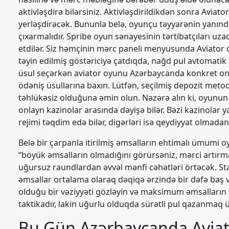
aktivləşdirə bilərsiniz. Aktivləşdirildikdən sonra Avia
yerləşdirəcək. Bununla belə, oyunçu təyyarənin yanı
çıxarmalıdır. Spribe oyun sənayesinin tərtibatçıları u
etdilər. Siz həmçinin mərc paneli menyusunda Aviator on
təyin edilmiş göstəriciyə çatdıqda, nağd pul avtomati
üsul seçərkən aviator oyunu Azərbaycanda konkret on
ödəniş üsullarına baxın. Lütfən, seçilmiş depozit meto
təhlükəsiz olduğuna əmin olun. Nəzərə alın ki, oyunu
onlayn kazinolar arasında dəyişə bilər. Bəzi kazinola
rejimi təqdim edə bilər, digərləri isə qeydiyyat olmad
Belə bir çarpanla itirilmiş əmsalların ehtimalı ümumi 
“böyük əmsalların olmadığını görürsəniz, mərci artır
uğursuz raundlardan əvvəl mənfi cəhətləri örtəcək. St
əmsallar ortalama olaraq dəqiqə ərzində bir dəfə baş 
olduğu bir vəziyyəti gözləyin və maksimum əmsalların a
taktikadır, lakin uğurlu olduqda sürətli pul qazanmaq
Bu Gün Azərbaycanda Avia