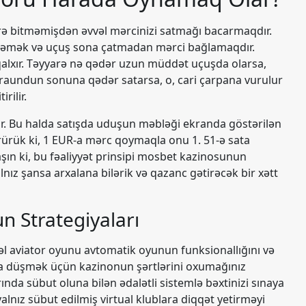
ə bitməmişdən əvvəl mərcinizi satmağı bacarmaqdır.
ləmək və uçuş sona çatmadan mərci bağlamaqdır.
alxır. Təyyarə nə qədər uzun müddət uçuşda olarsa,
 raundun sonuna qədər satarsa, o, cari çarpana vurulur
rilir.
 Bu halda satışda uduşun məbləği ekranda göstərilən
rürük ki, 1 EUR-a mərc qoymaqla onu 1. 51-ə sata
aşın ki, bu fəaliyyət prinsipi mosbet kazinosunun
lnız şansa arxalana bilərik və qazanc gətirəcək bir xətt
n Strategiyaları
 aviator oyunu avtomatik oyunun funksionallığını və
a düşmək üçün kazinonun şərtlərini oxumağınız
ında sübut oluna bilən ədalətli sistemlə bəxtinizi sınaya
alnız sübut edilmiş virtual klublara diqqət yetirməyi