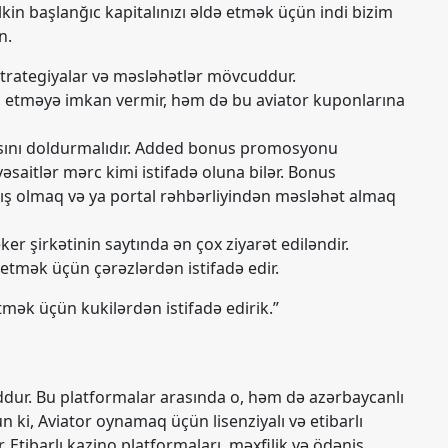
ilkin başlanğıc kapitalınızı əldə etmək üçün indi bizim
n.
rategiyalar və məsləhətlər mövcuddur.
ərc etməyə imkan vermir, həm də bu aviator kuponlarına
nsını doldurmalıdır. Added bonus promosyonu
saitlər mərc kimi istifadə oluna bilər. Bonus
nış olmaq və ya portal rəhbərliyindən məsləhət almaq
er şirkətinin saytında ən çox ziyarət ediləndir.
n etmək üçün çərəzlərdən istifadə edir.
etmək üçün kukilərdən istifadə edirik.”
dur. Bu platformalar arasında o, həm də azərbaycanlı
n ki, Aviator oynamaq üçün lisenziyalı və etibarlı
. Etibarlı kazino platformaları, məxfilik və ödəniş