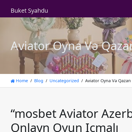
Buket Syahdu
Aviator Oyna Və Qazan
Home
Blog
Uncategorized
Aviator Oyna Və Qazan 
“mosbet Aviator Azer
Onlayn Oyun Icmalı