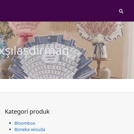
Sear
axşılaşdırmaq
Kategori produk
Bloombox
Boneka wisuda