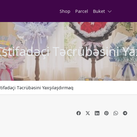
Shop
Parcel
Buket
İstifadəçi Təcrübəsini Y
stifadəçi Təcrübəsini Yaxşılaşdırmaq