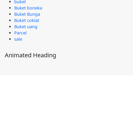
buket
Buket boneka
Buket Bunga
Buket coklat
Buket uang
Parcel
sale
Animated Heading