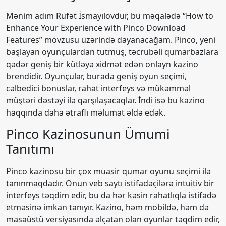
Mənim adım Rüfət İsmayılovdur, bu məqalədə “How to
Enhance Your Experience with Pinco Download
Features” mövzusu üzərində dayanacağam. Pinco, yeni
başlayan oyunçulardan tutmuş, təcrübəli qumarbazlara
qədər geniş bir kütləyə xidmət edən onlayn kazino
brendidir. Oyunçular, burada geniş oyun seçimi,
cəlbedici bonuslar, rahat interfeys və mükəmməl
müştəri dəstəyi ilə qarşılaşacaqlar. İndi isə bu kazino
haqqında daha ətraflı məlumat əldə edək.
Pinco Kazinosunun Ümumi
Tanıtımı
Pinco kazinosu bir çox müasir qumar oyunu seçimi ilə
tanınmaqdadır. Onun veb saytı istifadəçilərə intuitiv bir
interfeys təqdim edir, bu da hər kəsin rahatlıqla istifadə
etməsinə imkan tanıyır. Kazino, həm mobildə, həm də
masaüstü versiyasında əlçatan olan oyunlar təqdim edir,