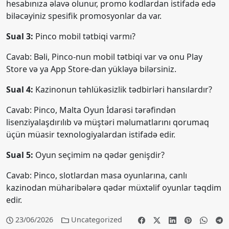
hesabınıza əlavə olunur, promo kodlardan istifadə edə
biləcəyiniz spesifik promosyonlar da var.
Sual 3:
Pinco mobil tətbiqi varmı?
Cavab: Bəli, Pinco-nun mobil tətbiqi var və onu Play
Store və ya App Store-dan yükləyə bilərsiniz.
Sual 4:
Kazinonun təhlükəsizlik tədbirləri hansılardır?
Cavab: Pinco, Malta Oyun İdarəsi tərəfindən
lisenziyalaşdırılıb və müştəri məlumatlarını qorumaq
üçün müasir texnologiyalardan istifadə edir.
Sual 5:
Oyun seçimim nə qədər genişdir?
Cavab: Pinco, slotlardan masa oyunlarına, canlı
kazinodan müharibələrə qədər müxtəlif oyunlar təqdim
edir.
23/06/2026
Uncategorized