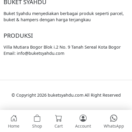
BUKET SYAHDU
Buket Syahdu menyediakan berbagai produk seperti parcel,
buket & hampers dengan harga terjangkau
PRODUKSI
Villa Mutiara Bogor Blok i.2 No. 9 Tanah Sereal Kota Bogor
Email: info@buketsyahdu.com
© Copyright 2026 buketsyahdu.com All Right Reserved
Home
Shop
Cart
Account
WhatsApp