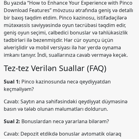
Bu yazıda “How to Enhance Your Experience with Pinco
Download Features” mövzusu ətrafında geniş və detallı
bir baxış təqdim etdim. Pinco kazinosu, istifadəçilərə
mütəxəssis səviyyəsində oyun təcrübəsi təqdim edir,
geniş oyun seçimi, cəlbedici bonuslar və təhlükəsizlik
tədbirləri ilə bezenmişdir. Hər cür oyunçu üçün
əlverişlidir və mobil versiyası ilə hər yerdə oynama
imkanı tanıyır. İndi, suallarınıza cavab verməyə keçək.
Tez-tez Verilən Suallar (FAQ)
Sual 1:
Pinco kazinosunda necə qeydiyyatdan
keçməliyəm?
Cavab: Saytın ana səhifəsindəki qeydiyyat düyməsinə
basın və tələb olunan məlumatları doldurun.
Sual 2:
Bonuslardan necə yararlana bilərəm?
Cavab: Depozit etdikdə bonuslar avtomatik olaraq