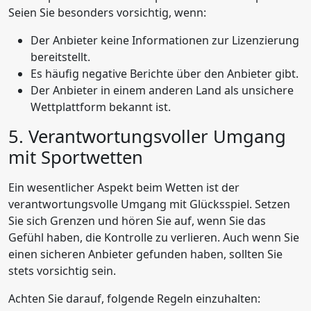
Seien Sie besonders vorsichtig, wenn:
Der Anbieter keine Informationen zur Lizenzierung
bereitstellt.
Es häufig negative Berichte über den Anbieter gibt.
Der Anbieter in einem anderen Land als unsichere
Wettplattform bekannt ist.
5. Verantwortungsvoller Umgang
mit Sportwetten
Ein wesentlicher Aspekt beim Wetten ist der
verantwortungsvolle Umgang mit Glücksspiel. Setzen
Sie sich Grenzen und hören Sie auf, wenn Sie das
Gefühl haben, die Kontrolle zu verlieren. Auch wenn Sie
einen sicheren Anbieter gefunden haben, sollten Sie
stets vorsichtig sein.
Achten Sie darauf, folgende Regeln einzuhalten: