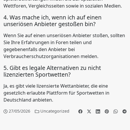
Wettforen, Vergleichsseiten sowie in sozialen Medien.
4. Was mache ich, wenn ich auf einen
unseriösen Anbieter gestoßen bin?
Wenn Sie auf einen unseriösen Anbieter stoßen, sollten
Sie Ihre Erfahrungen in Foren teilen und
gegebenenfalls den Anbieter bei
Verbraucherschutzorganisationen melden.
5. Gibt es legale Alternativen zu nicht
lizenzierten Sportwetten?
Ja, es gibt viele lizensierte Wettanbieter, die eine
gesetzlich erlaubte Plattform für Sportwetten in
Deutschland anbieten.
27/05/2026
Uncategorized