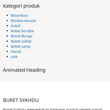
Kategori produk
Bloombox
Boneka wisuda
buket
Buket boneka
Buket Bunga
Buket coklat
Buket uang
Parcel
sale
Animated Heading
BUKET SYAHDU
Buket Syahdu menyediakan berbagai produk seperti parcel,