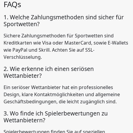
FAQs
1. Welche Zahlungsmethoden sind sicher für
Sportwetten?
Sichere Zahlungsmethoden für Sportwetten sind
Kreditkarten wie Visa oder MasterCard, sowie E-Wallets
wie PayPal und Skrill. Achten Sie auf SSL-
Verschlüsselung.
2. Wie erkenne ich einen seriösen
Wettanbieter?
Ein seriöser Wettanbieter hat ein professionelles
Design, klare Kontaktmöglichkeiten und allgemeine
Geschäftsbedingungen, die leicht zugänglich sind.
3. Wo finde ich Spielerbewertungen zu
Wettanbietern?
Spielerbewertungen finden Sie auf speziellen