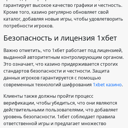
гарантирует высокое качество графики и честность.
Кроме того, казино регулярно обновляет свой
каталог, добавляя новые игры, чтобы удовлетворить
потребности игроков.
Безопасность и лицензия 1хбет
Важно отметить, что 1хбет работает под лицензией,
выданной авторитетным контролирующим органом.
Это означает, что казино придерживается строгих
стандартов безопасности и честности. Защита
данных игроков гарантируется с помощью
современных технологий шифрования
1xbet казино
.
Клиенты также должны пройти процесс
верификации, чтобы убедиться, что они являются
действительными пользователями, что добавляет
уровень безопасности. 1хбет соблюдает правила
ответственной игры и предлагает множество