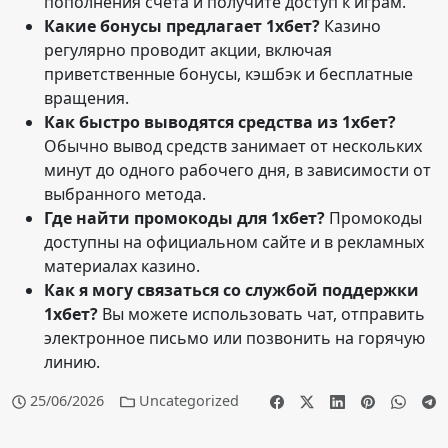
пополнения счёта и получите доступ к играм.
Какие бонусы предлагает 1хбет?
Казино
регулярно проводит акции, включая
приветственные бонусы, кэшбэк и бесплатные
вращения.
Как быстро выводятся средства из 1хбет?
Обычно вывод средств занимает от нескольких
минут до одного рабочего дня, в зависимости от
выбранного метода.
Где найти промокоды для 1хбет?
Промокоды
доступны на официальном сайте и в рекламных
материалах казино.
Как я могу связаться со службой поддержки
1хбет?
Вы можете использовать чат, отправить
электронное письмо или позвонить на горячую
линию.
25/06/2026
Uncategorized