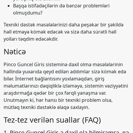
Başqa istifadəçilərin də bənzər problemləri
olmuşdumu?
Texniki dəstək məsələlərinizi daha peşəkar bir şəkildə
həll etməyə kömək edəcək və sizə daha sürətli həll
yolları təqdim edəcəkdir.
Nəticə
Pinco Guncel Giris sisteminə daxil olma məsələlərinin
həllində yuxarıda qeyd edilən addımlar sizə kömək edə
bilər. İnternet bağlantısını yoxlamaqdan, giriş
məlumatlarınızı dəqiqliklə izləməyə, sistemin vəziyyətini
araşdırmağa qədər bir çox fərqli yanaşma var.
Unutmayın ki, hər hansı bir texniki problem olsa,
mütləq texniki dəstəklə əlaqə saxlayın.
Tez-tez verilən suallar (FAQ)
1. Pinco Guncel Giris-ə daxil ola bilmirəmsə, nə