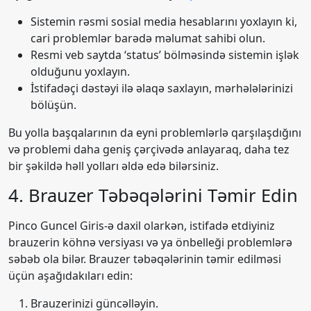
Sistemin rəsmi sosial media hesablarını yoxlayın ki,
cari problemlər barədə məlumat sahibi olun.
Resmi veb saytda ‘status’ bölməsində sistemin işlək
olduğunu yoxlayın.
İstifadəçi dəstəyi ilə əlaqə saxlayın, mərhələlərinizi
bölüşün.
Bu yolla başqalarının da eyni problemlərlə qarşılaşdığını
və problemi daha geniş çərçivədə anlayaraq, daha tez
bir şəkildə həll yolları əldə edə bilərsiniz.
4. Brauzer Təbəqələrini Təmir Edin
Pinco Guncel Giris-ə daxil olarkən, istifadə etdiyiniz
brauzerin köhnə versiyası və ya önbelleği problemlərə
səbəb ola bilər. Brauzer təbəqələrinin təmir edilməsi
üçün aşağıdakıları edin:
Brauzerinizi güncəlləyin.