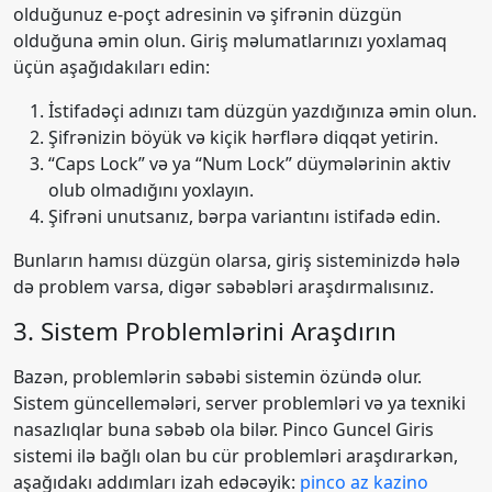
olduğunuz e-poçt adresinin və şifrənin düzgün
olduğuna əmin olun. Giriş məlumatlarınızı yoxlamaq
üçün aşağıdakıları edin:
İstifadəçi adınızı tam düzgün yazdığınıza əmin olun.
Şifrənizin böyük və kiçik hərflərə diqqət yetirin.
“Caps Lock” və ya “Num Lock” düymələrinin aktiv
olub olmadığını yoxlayın.
Şifrəni unutsanız, bərpa variantını istifadə edin.
Bunların hamısı düzgün olarsa, giriş sisteminizdə hələ
də problem varsa, digər səbəbləri araşdırmalısınız.
3. Sistem Problemlərini Araşdırın
Bazən, problemlərin səbəbi sistemin özündə olur.
Sistem güncellemələri, server problemləri və ya texniki
nasazlıqlar buna səbəb ola bilər. Pinco Guncel Giris
sistemi ilə bağlı olan bu cür problemləri araşdırarkən,
aşağıdakı addımları izah edəcəyik:
pinco az kazino