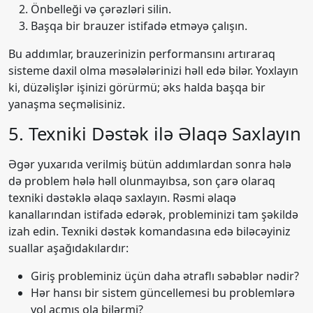
Önbelleği və çərəzləri silin.
Başqa bir brauzer istifadə etməyə çalışın.
Bu addımlar, brauzerinizin performansını artıraraq
sisteme daxil olma məsələlərinizi həll edə bilər. Yoxlayın
ki, düzəlişlər işinizi görürmü; əks halda başqa bir
yanaşma seçməlisiniz.
5. Texniki Dəstək ilə Əlaqə Saxlayın
Əgər yuxarıda verilmiş bütün addımlardan sonra hələ
də problem hələ həll olunmayıbsa, son çarə olaraq
texniki dəstəklə əlaqə saxlayın. Rəsmi əlaqə
kanallarından istifadə edərək, probleminizi tam şəkildə
izah edin. Texniki dəstək komandasına edə biləcəyiniz
suallar aşağıdakılardır:
Giriş probleminiz üçün daha ətraflı səbəblər nədir?
Hər hansı bir sistem güncellemesi bu problemlərə
yol açmış ola bilərmi?