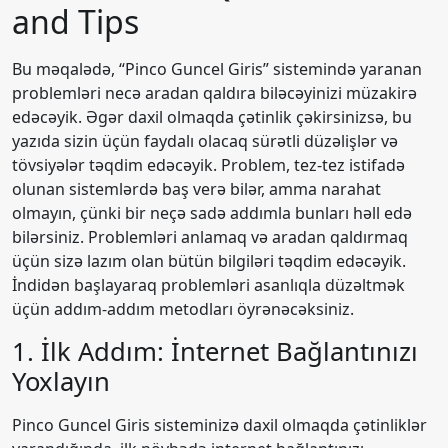
and Tips
Bu məqalədə, “Pinco Guncel Giris” sistemində yaranan
problemləri necə aradan qaldıra biləcəyinizi müzakirə
edəcəyik. Əgər daxil olmaqda çətinlik çəkirsinizsə, bu
yazıda sizin üçün faydalı olacaq sürətli düzəlişlər və
tövsiyələr təqdim edəcəyik. Problem, tez-tez istifadə
olunan sistemlərdə baş verə bilər, amma narahat
olmayın, çünki bir neçə sadə addımla bunları həll edə
bilərsiniz. Problemləri anlamaq və aradan qaldırmaq
üçün sizə lazım olan bütün bilgiləri təqdim edəcəyik.
İndidən başlayaraq problemləri asanlıqla düzəltmək
üçün addım-addım metodları öyrənəcəksiniz.
1. İlk Addım: İnternet Bağlantınızı
Yoxlayın
Pinco Guncel Giris sisteminizə daxil olmaqda çətinliklər