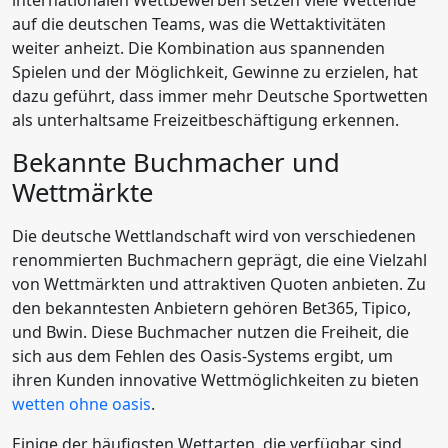
internationalen Wettbewerben setzen viele Wettende
auf die deutschen Teams, was die Wettaktivitäten
weiter anheizt. Die Kombination aus spannenden
Spielen und der Möglichkeit, Gewinne zu erzielen, hat
dazu geführt, dass immer mehr Deutsche Sportwetten
als unterhaltsame Freizeitbeschäftigung erkennen.
Bekannte Buchmacher und
Wettmärkte
Die deutsche Wettlandschaft wird von verschiedenen
renommierten Buchmachern geprägt, die eine Vielzahl
von Wettmärkten und attraktiven Quoten anbieten. Zu
den bekanntesten Anbietern gehören Bet365, Tipico,
und Bwin. Diese Buchmacher nutzen die Freiheit, die
sich aus dem Fehlen des Oasis-Systems ergibt, um
ihren Kunden innovative Wettmöglichkeiten zu bieten
wetten ohne oasis
.
Einige der häufigsten Wettarten, die verfügbar sind,