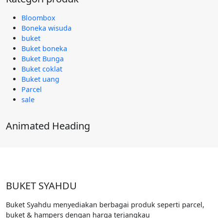
Bloombox
Boneka wisuda
buket
Buket boneka
Buket Bunga
Buket coklat
Buket uang
Parcel
sale
Animated Heading
BUKET SYAHDU
Buket Syahdu menyediakan berbagai produk seperti parcel,
buket & hampers dengan harga terjangkau