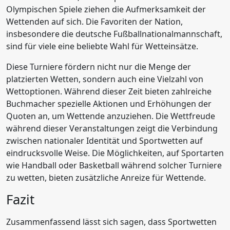
Olympischen Spiele ziehen die Aufmerksamkeit der
Wettenden auf sich. Die Favoriten der Nation,
insbesondere die deutsche Fußballnationalmannschaft,
sind für viele eine beliebte Wahl für Wetteinsätze.
Diese Turniere fördern nicht nur die Menge der
platzierten Wetten, sondern auch eine Vielzahl von
Wettoptionen. Während dieser Zeit bieten zahlreiche
Buchmacher spezielle Aktionen und Erhöhungen der
Quoten an, um Wettende anzuziehen. Die Wettfreude
während dieser Veranstaltungen zeigt die Verbindung
zwischen nationaler Identität und Sportwetten auf
eindrucksvolle Weise. Die Möglichkeiten, auf Sportarten
wie Handball oder Basketball während solcher Turniere
zu wetten, bieten zusätzliche Anreize für Wettende.
Fazit
Zusammenfassend lässt sich sagen, dass Sportwetten