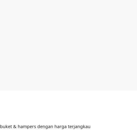
, buket & hampers dengan harga terjangkau