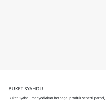
BUKET SYAHDU
Buket Syahdu menyediakan berbagai produk seperti parcel