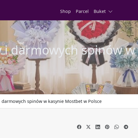
Shop
Parcel
Buket
 i darmowych spinów w 
 darmowych spinów w kasynie Mostbet w Polsce